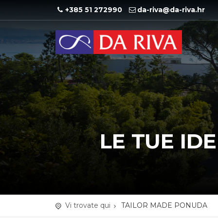
+385 51 272990
da-riva@da-riva.hr
LE TUE ID
Vi trovate qui
TAILOR MADE PONUDA