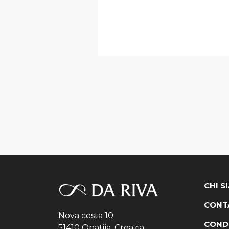
CHI S
CONTA
Nova cesta 10
CONDI
51410 Opatija, Croazia