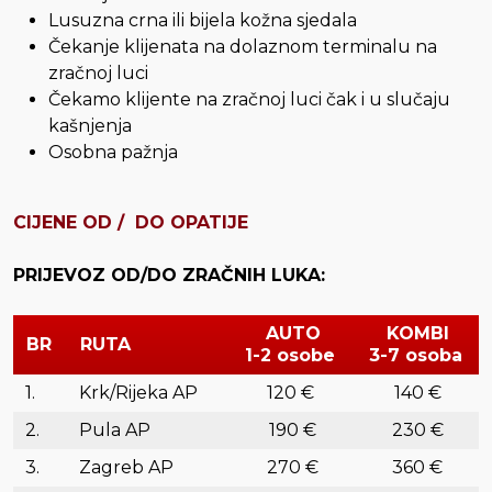
Lusuzna crna ili bijela kožna sjedala
Čekanje klijenata na dolaznom terminalu na
zračnoj luci
Čekamo klijente na zračnoj luci čak i u slučaju
kašnjenja
Osobna pažnja
CIJENE OD / DO OPATIJE
PRIJEVOZ OD/DO ZRAČNIH LUKA:
AUTO
KOMBI
BR
RUTA
1-2 osobe
3-7 osoba
1.
Krk/Rijeka AP
120 €
140 €
2.
Pula AP
190 €
230 €
3.
Zagreb AP
270 €
360 €