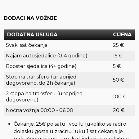
DODACI NA VOŽNJE
DODATNA USLUGA
CIJENA
Svaki sat čekanja
25 €
Najam autosjedalice (0-4 godine)
15 €
Booster sjedalica (4+ godine)
5 €
Stop na transferu (unaprijed
50 €
dogovoreno, do 2h čekanja)
2 stopa na transferu (unaprijed
100 €
dogovoreno)
Noćna vožnja 00:00 - 06:00
20 €
Čekanje: 25€ po satu i vozilu (ukoliko se radi o
dolasku gosta u zračnu luku 1 sat čekanja je
uključen u cijenu, a svaki slijedeći se naplaćuje