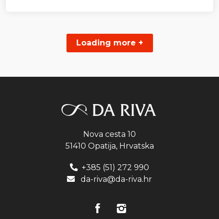
Loading more +
Nova cesta 10
51410 Opatija, Hrvatska
+385 (51) 272 990
da-riva@da-riva.hr