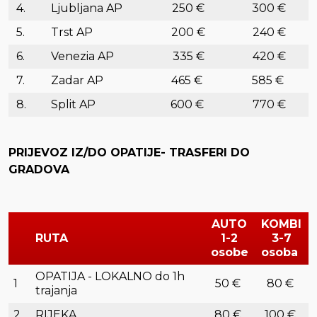
4.
Ljubljana AP
250 €
300 €
5.
Trst AP
200 €
240 €
6.
Venezia AP
335 €
420 €
7.
Zadar AP
465 €
585 €
8.
Split AP
600 €
770 €
PRIJEVOZ IZ/DO OPATIJE- TRASFERI DO
GRADOVA
AUTO
KOMBI
RUTA
1-2
3-7
osobe
osoba
OPATIJA - LOKALNO do 1h
1
50 €
80 €
trajanja
2
RIJEKA
80 €
100 €