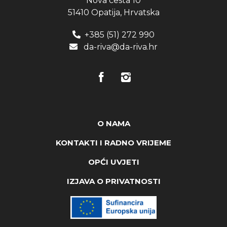
Nova cesta 10
51410 Opatija, Hrvatska
+385 (51) 272 990
da-riva@da-riva.hr
O NAMA
KONTAKTI I RADNO VRIJEME
OPĆI UVJETI
IZJAVA O PRIVATNOSTI