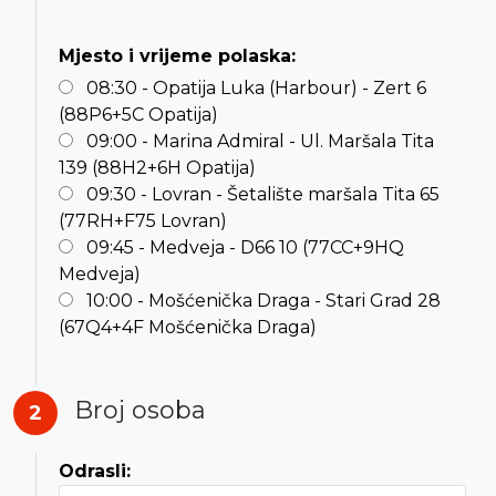
Mjesto i vrijeme polaska:
08:30 - Opatija Luka (Harbour) - Zert 6
(88P6+5C Opatija)
09:00 - Marina Admiral - Ul. Maršala Tita
139 (88H2+6H Opatija)
09:30 - Lovran - Šetalište maršala Tita 65
(77RH+F75 Lovran)
09:45 - Medveja - D66 10 (77CC+9HQ
Medveja)
10:00 - Mošćenička Draga - Stari Grad 28
(67Q4+4F Mošćenička Draga)
Broj osoba
2
Odrasli: